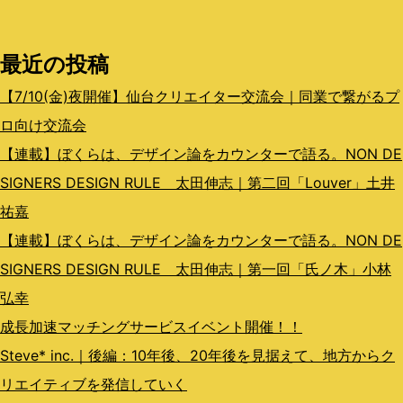
シ
最近の投稿
ョ
ン
【7/10(金)夜開催】仙台クリエイター交流会｜同業で繋がるプ
ロ向け交流会
【連載】ぼくらは、デザイン論をカウンターで語る。NON DE
SIGNERS DESIGN RULE 太田伸志｜第二回「Louver」土井
祐嘉
【連載】ぼくらは、デザイン論をカウンターで語る。NON DE
SIGNERS DESIGN RULE 太田伸志｜第一回「氏ノ木」小林
弘幸
成長加速マッチングサービスイベント開催！！
Steve* inc.｜後編：10年後、20年後を見据えて、地方からク
リエイティブを発信していく