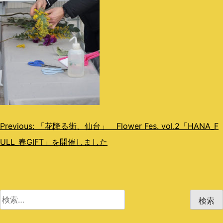
投
Previous:
「花降る街、仙台」 Flower Fes. vol.2「HANA_F
ULL_春GIFT」を開催しました
稿
ナ
ビ
検
ゲ
索:
ー