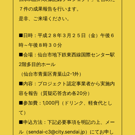
７件の成果報告を行います。
是非、ご来場ください。
■日時：平成２８年３月２５日（金）午後６
時～午後８時３０分
■会場：仙台市地下鉄東西線国際センター駅
2階多目的ホール
（仙台市青葉区青葉山2-1外）
■内容：プロジェクト認定事業者から実施内
容を報告（質疑応答含め各20分）
■参加費：1,000円（ドリンク、軽食代とし
て）
■申込方法：下記必要事項を明記の上、メー
ル（sendai-c3@city.sendai.jp）にてお申し