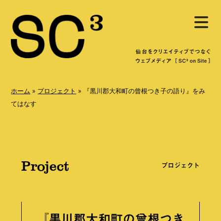
S
メ
k
ニ
ュ
i
ー
を
p
開
く
t
o
ホーム
»
プロジェクト
»
『黒川郡大和町の曾根つき子の語り』をみ
c
てはなす
o
n
t
Project
e
プロジェクト
n
t
『黒川郡大和町の曾根つき