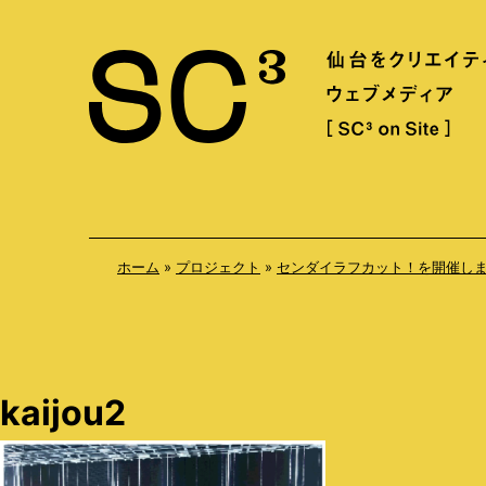
S
k
i
p
t
o
c
o
ホーム
»
プロジェクト
»
センダイラフカット！を開催し
n
t
e
n
kaijou2
t