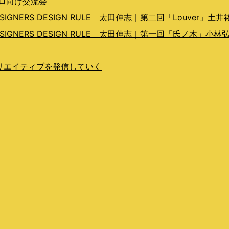
プロ向け交流会
ERS DESIGN RULE 太田伸志｜第二回「Louver」土井
GNERS DESIGN RULE 太田伸志｜第一回「氏ノ木」小林
らクリエイティブを発信していく