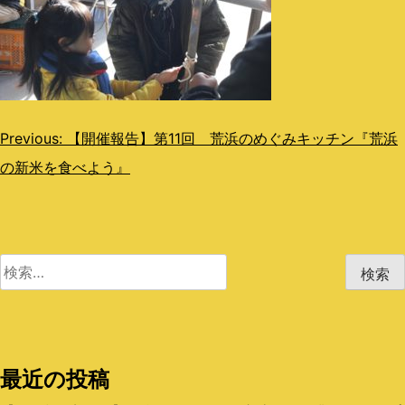
投
Previous:
【開催報告】第11回 荒浜のめぐみキッチン『荒浜
の新米を食べよう』
稿
ナ
ビ
検
ゲ
索:
ー
シ
最近の投稿
ョ