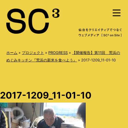
S
メ
k
ニ
ュ
i
ー
を
p
開
く
t
o
ホーム
»
プロジェクト
»
PROGRESS
»
【開催報告】第11回 荒浜の
c
めぐみキッチン『荒浜の新米を食べよう』
»
2017-1209_11-01-10
o
n
t
2017-1209_11-01-10
e
n
t