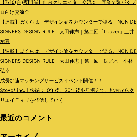
ン
【7/10(金)夜開催】仙台クリエイター交流会｜同業で繋がるプ
ロ向け交流会
【連載】ぼくらは、デザイン論をカウンターで語る。NON DE
SIGNERS DESIGN RULE 太田伸志｜第二回「Louver」土井
祐嘉
【連載】ぼくらは、デザイン論をカウンターで語る。NON DE
SIGNERS DESIGN RULE 太田伸志｜第一回「氏ノ木」小林
弘幸
成長加速マッチングサービスイベント開催！！
Steve* inc.｜後編：10年後、20年後を見据えて、地方からク
リエイティブを発信していく
最近のコメント
アーカイブ