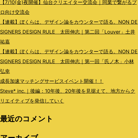
ン
【7/10(金)夜開催】仙台クリエイター交流会｜同業で繋がるプ
ロ向け交流会
【連載】ぼくらは、デザイン論をカウンターで語る。NON DE
SIGNERS DESIGN RULE 太田伸志｜第二回「Louver」土井
祐嘉
【連載】ぼくらは、デザイン論をカウンターで語る。NON DE
SIGNERS DESIGN RULE 太田伸志｜第一回「氏ノ木」小林
弘幸
成長加速マッチングサービスイベント開催！！
Steve* inc.｜後編：10年後、20年後を見据えて、地方からク
リエイティブを発信していく
最近のコメント
アーカイブ