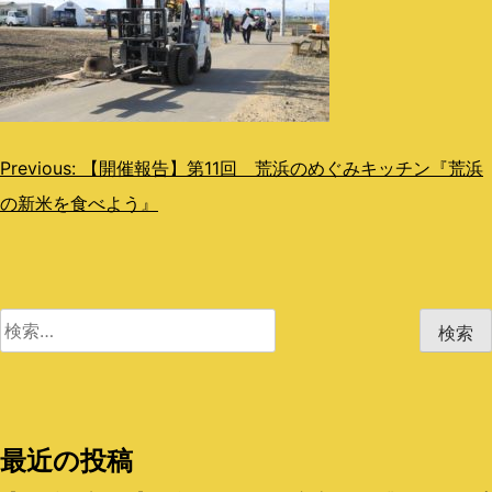
投
Previous:
【開催報告】第11回 荒浜のめぐみキッチン『荒浜
の新米を食べよう』
稿
ナ
ビ
検
ゲ
索:
ー
シ
最近の投稿
ョ