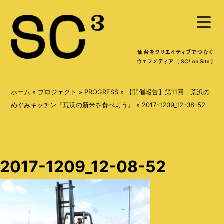
S
メ
k
ニ
ュ
i
ー
を
p
開
く
t
o
ホーム
»
プロジェクト
»
PROGRESS
»
【開催報告】第11回 荒浜の
c
めぐみキッチン『荒浜の新米を食べよう』
»
2017-1209_12-08-52
o
n
t
2017-1209_12-08-52
e
n
t