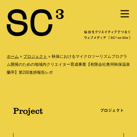
S
メ
k
ニ
ュ
i
ー
を
p
開
く
t
o
ホーム
»
プロジェクト
»
秋保におけるマイクロツーリズムプログラ
c
ム開発のための地域内クリエイター育成事業【有限会社奥州秋保温泉
蘭亭】第2回進捗報告レポ
o
n
t
e
Project
プロジェクト
n
t