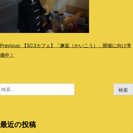
投
Previous:
【SC3カフェ】「邂逅（かいこう）」開催に向け準
備中！
稿
ナ
ビ
検
ゲ
索:
ー
シ
最近の投稿
ョ