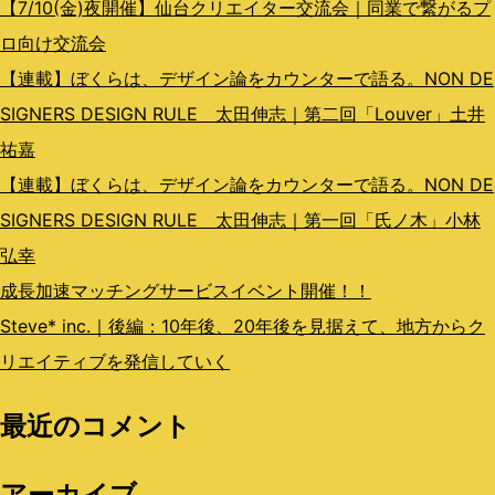
ン
【7/10(金)夜開催】仙台クリエイター交流会｜同業で繋がるプ
ロ向け交流会
【連載】ぼくらは、デザイン論をカウンターで語る。NON DE
SIGNERS DESIGN RULE 太田伸志｜第二回「Louver」土井
祐嘉
【連載】ぼくらは、デザイン論をカウンターで語る。NON DE
SIGNERS DESIGN RULE 太田伸志｜第一回「氏ノ木」小林
弘幸
成長加速マッチングサービスイベント開催！！
Steve* inc.｜後編：10年後、20年後を見据えて、地方からク
リエイティブを発信していく
最近のコメント
アーカイブ