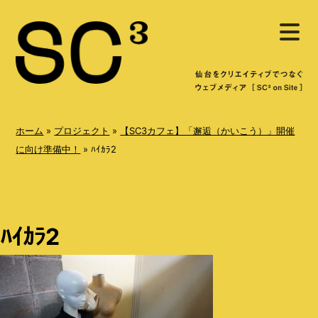
S
メ
k
ニ
ュ
i
ー
を
p
開
く
t
o
ホーム
»
プロジェクト
»
【SC3カフェ】「邂逅（かいこう）」開催
c
に向け準備中！
»
ﾊｲｶﾗ2
o
n
t
ﾊｲｶﾗ2
e
n
t