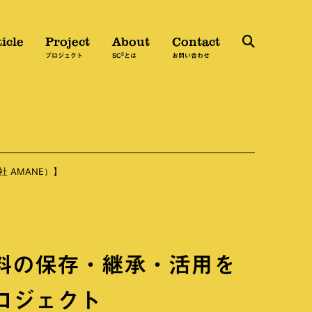
icle
Project
About
Contact
3
検
プロジェクト
SC
とは
お問い合わせ
索
社 AMANE）】
料の保存・継承・活用を
ロジェクト