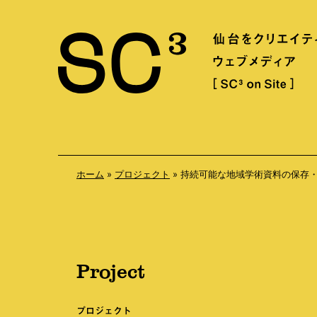
S
k
i
p
t
o
c
o
ホーム
»
プロジェクト
»
持続可能な地域学術資料の保存・継承
n
t
e
n
Project
t
プロジェクト