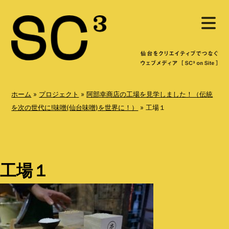
S
メ
k
ニ
ュ
i
ー
を
p
開
く
t
o
ホーム
»
プロジェクト
»
阿部幸商店の工場を見学しました！（伝統
c
を次の世代に!味噌(仙台味噌)を世界に！）
»
工場１
o
n
t
工場１
e
n
t