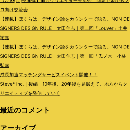
ン
【7/10(金)夜開催】仙台クリエイター交流会｜同業で繋がるプ
ロ向け交流会
【連載】ぼくらは、デザイン論をカウンターで語る。NON DE
SIGNERS DESIGN RULE 太田伸志｜第二回「Louver」土井
祐嘉
【連載】ぼくらは、デザイン論をカウンターで語る。NON DE
SIGNERS DESIGN RULE 太田伸志｜第一回「氏ノ木」小林
弘幸
成長加速マッチングサービスイベント開催！！
Steve* inc.｜後編：10年後、20年後を見据えて、地方からク
リエイティブを発信していく
最近のコメント
アーカイブ