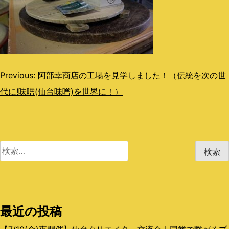
投
Previous:
阿部幸商店の工場を見学しました！（伝統を次の世
代に!味噌(仙台味噌)を世界に！）
稿
ナ
ビ
検
ゲ
索:
ー
シ
最近の投稿
ョ