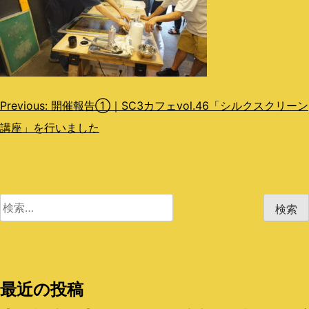
投
Previous:
開催報告①｜SC3カフェvol.46「シルクスクリーン
講座」を行いました
稿
ナ
ビ
検
ゲ
索:
ー
シ
最近の投稿
ョ