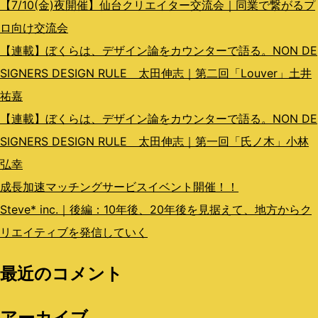
ン
【7/10(金)夜開催】仙台クリエイター交流会｜同業で繋がるプ
ロ向け交流会
【連載】ぼくらは、デザイン論をカウンターで語る。NON DE
SIGNERS DESIGN RULE 太田伸志｜第二回「Louver」土井
祐嘉
【連載】ぼくらは、デザイン論をカウンターで語る。NON DE
SIGNERS DESIGN RULE 太田伸志｜第一回「氏ノ木」小林
弘幸
成長加速マッチングサービスイベント開催！！
Steve* inc.｜後編：10年後、20年後を見据えて、地方からク
リエイティブを発信していく
最近のコメント
アーカイブ