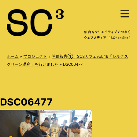
S
メ
k
ニ
ュ
i
ー
を
p
開
く
t
o
ホーム
»
プロジェクト
»
開催報告①｜SC3カフェvol.46「シルクス
c
クリーン講座」を行いました
»
DSC06477
o
n
t
DSC06477
e
n
t