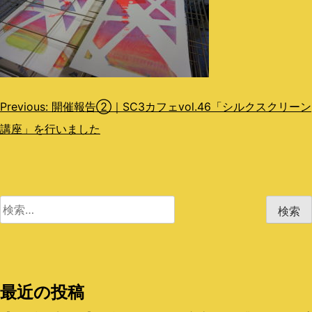
投
Previous:
開催報告②｜SC3カフェvol.46「シルクスクリーン
講座」を行いました
稿
ナ
ビ
検
ゲ
索:
ー
シ
最近の投稿
ョ