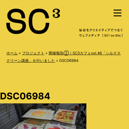
S
メ
k
ニ
ュ
i
ー
を
p
開
く
t
o
ホーム
»
プロジェクト
»
開催報告②｜SC3カフェvol.46「シルクス
c
クリーン講座」を行いました
»
DSC06984
o
n
t
DSC06984
e
n
t