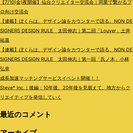
ン
【7/10(金)夜開催】仙台クリエイター交流会｜同業で繋がるプ
ロ向け交流会
【連載】ぼくらは、デザイン論をカウンターで語る。NON DE
SIGNERS DESIGN RULE 太田伸志｜第二回「Louver」土井
祐嘉
【連載】ぼくらは、デザイン論をカウンターで語る。NON DE
SIGNERS DESIGN RULE 太田伸志｜第一回「氏ノ木」小林
弘幸
成長加速マッチングサービスイベント開催！！
Steve* inc.｜後編：10年後、20年後を見据えて、地方からク
リエイティブを発信していく
最近のコメント
アーカイブ