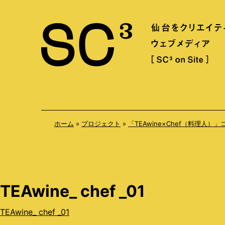
S
k
i
p
t
o
c
o
ホーム
»
プロジェクト
»
「TEAwine×Chef（料理人）
n
t
e
n
TEAwine_ chef _01
t
TEAwine_ chef _01