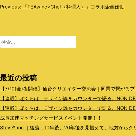
投
Previous:
「TEAwine×Chef（料理人）」コラボ企画始動
稿
ナ
ビ
検
索:
ゲ
ー
シ
最近の投稿
ョ
【7/10(金)夜開催】仙台クリエイター交流会｜同業で繋がる
ン
【連載】ぼくらは、デザイン論をカウンターで語る。NON DESIGN
【連載】ぼくらは、デザイン論をカウンターで語る。NON DESI
成長加速マッチングサービスイベント開催！！
Steve* inc.｜後編：10年後、20年後を見据えて、地方か