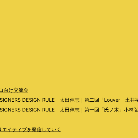
プロ向け交流会
ERS DESIGN RULE 太田伸志｜第二回「Louver」土井
GNERS DESIGN RULE 太田伸志｜第一回「氏ノ木」小林
らクリエイティブを発信していく