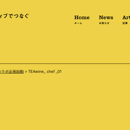
Home
News
Art
ホーム
お知らせ
記事
」コラボ企画始動
»
TEAwine_ chef _01