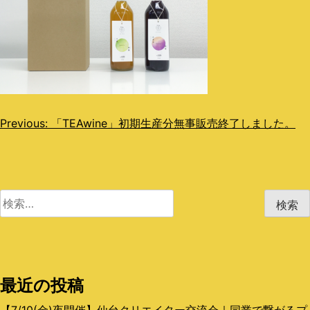
投
Previous:
「TEAwine」初期生産分無事販売終了しました。
稿
ナ
ビ
検
索:
ゲ
ー
シ
最近の投稿
ョ