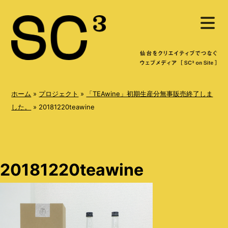
S
メ
k
ニ
ュ
i
ー
を
p
開
く
t
o
ホーム
»
プロジェクト
»
「TEAwine」初期生産分無事販売終了しま
c
した。
»
20181220teawine
o
n
t
20181220teawine
e
n
t