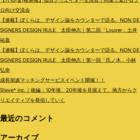
【7/10(金)夜開催】仙台クリエイター交流会｜同業で繋がるプ
ン
ロ向け交流会
【連載】ぼくらは、デザイン論をカウンターで語る。NON DE
SIGNERS DESIGN RULE 太田伸志｜第二回「Louver」土井
祐嘉
【連載】ぼくらは、デザイン論をカウンターで語る。NON DE
SIGNERS DESIGN RULE 太田伸志｜第一回「氏ノ木」小林
弘幸
成長加速マッチングサービスイベント開催！！
Steve* inc.｜後編：10年後、20年後を見据えて、地方からク
リエイティブを発信していく
最近のコメント
アーカイブ