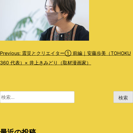
投
Previous:
震災とクリエイター① 前編｜安藤歩美（TOHOKU
360 代表）× 井上きみどり（取材漫画家）
稿
ナ
ビ
検
ゲ
索:
ー
シ
最近の投稿
ョ