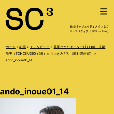
S
メ
k
ニ
ュ
i
ー
を
p
開
く
t
o
ホーム
»
記事
»
インタビュー
»
震災とクリエイター① 前編｜安藤
c
歩美（TOHOKU360 代表）× 井上きみどり（取材漫画家）
»
ando_inoue01_14
o
n
t
e
ando_inoue01_14
n
t