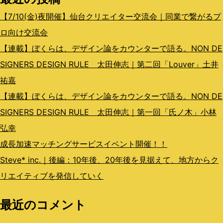
ン
【7/10(金)夜開催】仙台クリエイター交流会｜同業で繋がるプ
ロ向け交流会
【連載】ぼくらは、デザイン論をカウンターで語る。NON DE
SIGNERS DESIGN RULE 太田伸志｜第二回「Louver」土井
祐嘉
【連載】ぼくらは、デザイン論をカウンターで語る。NON DE
SIGNERS DESIGN RULE 太田伸志｜第一回「氏ノ木」小林
弘幸
成長加速マッチングサービスイベント開催！！
Steve* inc.｜後編：10年後、20年後を見据えて、地方からク
リエイティブを発信していく
最近のコメント