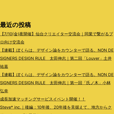
索:
ー
シ
最近の投稿
ョ
ン
【7/10(金)夜開催】仙台クリエイター交流会｜同業で繋がるプ
ロ向け交流会
【連載】ぼくらは、デザイン論をカウンターで語る。NON DE
SIGNERS DESIGN RULE 太田伸志｜第二回「Louver」土井
祐嘉
【連載】ぼくらは、デザイン論をカウンターで語る。NON DE
SIGNERS DESIGN RULE 太田伸志｜第一回「氏ノ木」小林
弘幸
成長加速マッチングサービスイベント開催！！
Steve* inc.｜後編：10年後、20年後を見据えて、地方からク