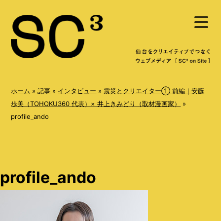
S
メ
k
ニ
ュ
i
ー
を
p
開
く
t
o
ホーム
»
記事
»
インタビュー
»
震災とクリエイター① 前編｜安藤
c
歩美（TOHOKU360 代表）× 井上きみどり（取材漫画家）
»
profile_ando
o
n
t
e
profile_ando
n
t