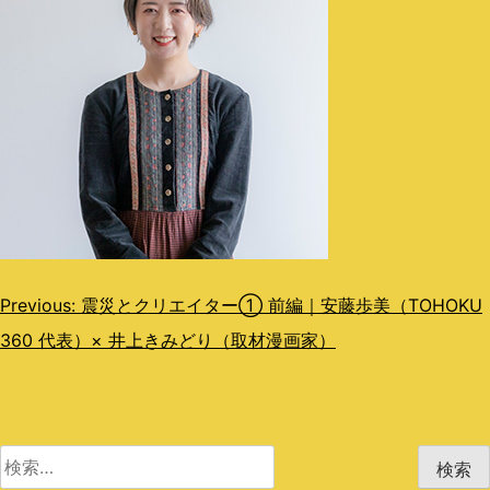
投
Previous:
震災とクリエイター① 前編｜安藤歩美（TOHOKU
360 代表）× 井上きみどり（取材漫画家）
稿
ナ
ビ
検
ゲ