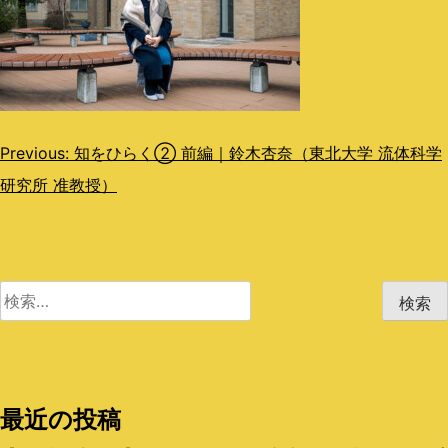
投
Previous:
知をひらく② 前編｜鈴木杏奈（東北大学 流体科学
研究所 准教授）
稿
ナ
ビ
検
ゲ
索:
ー
シ
最近の投稿
ョ