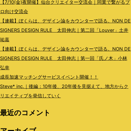
ン
【7/10(金)夜開催】仙台クリエイター交流会｜同業で繋がるプ
ロ向け交流会
【連載】ぼくらは、デザイン論をカウンターで語る。NON DE
SIGNERS DESIGN RULE 太田伸志｜第二回「Louver」土井
祐嘉
【連載】ぼくらは、デザイン論をカウンターで語る。NON DE
SIGNERS DESIGN RULE 太田伸志｜第一回「氏ノ木」小林
弘幸
成長加速マッチングサービスイベント開催！！
Steve* inc.｜後編：10年後、20年後を見据えて、地方からク
リエイティブを発信していく
最近のコメント
アーカイブ