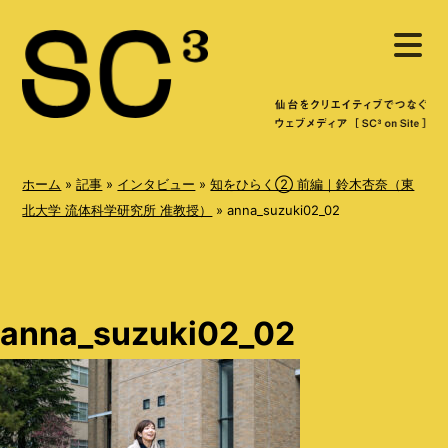
S
メ
k
ニ
ュ
i
ー
を
p
開
く
t
o
ホーム
»
記事
»
インタビュー
»
知をひらく② 前編｜鈴木杏奈（東
c
北大学 流体科学研究所 准教授）
»
anna_suzuki02_02
o
n
t
anna_suzuki02_02
e
n
t