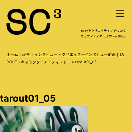
S
メ
k
ニ
ュ
i
ー
を
p
開
く
t
o
ホーム
»
記事
»
インタビュー
»
クリエイターインタビュー前編｜TA
c
ROUT（キャラクターアーティスト）
»
tarout01_05
o
n
t
tarout01_05
e
n
t