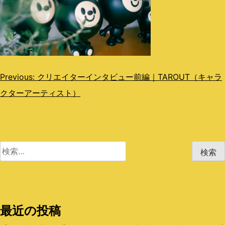
投
Previous:
クリエイターインタビュー前編｜TAROUT（キャラ
クターアーティスト）
稿
ナ
ビ
検
ゲ
索:
ー
シ
最近の投稿
ョ