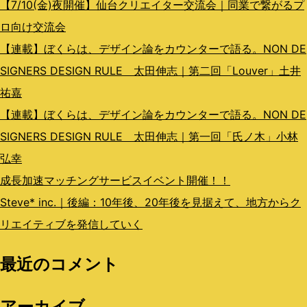
ン
【7/10(金)夜開催】仙台クリエイター交流会｜同業で繋がるプ
ロ向け交流会
【連載】ぼくらは、デザイン論をカウンターで語る。NON DE
SIGNERS DESIGN RULE 太田伸志｜第二回「Louver」土井
祐嘉
【連載】ぼくらは、デザイン論をカウンターで語る。NON DE
SIGNERS DESIGN RULE 太田伸志｜第一回「氏ノ木」小林
弘幸
成長加速マッチングサービスイベント開催！！
Steve* inc.｜後編：10年後、20年後を見据えて、地方からク
リエイティブを発信していく
最近のコメント
アーカイブ