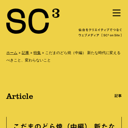
S
メ
k
ニ
ュ
i
ー
を
p
開
く
t
o
ホーム
»
記事
»
特集
»
こだまのどら焼（中編） 新たな時代に変える
c
べきこと、変わらないこと
o
n
t
Article
e
記事
n
t
こだまのどら焼（中編） 新たな