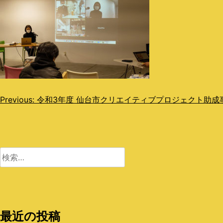
投
Previous:
令和3年度 仙台市クリエイティブプロジェクト助成
稿
ナ
ビ
検
索:
ゲ
ー
シ
最近の投稿