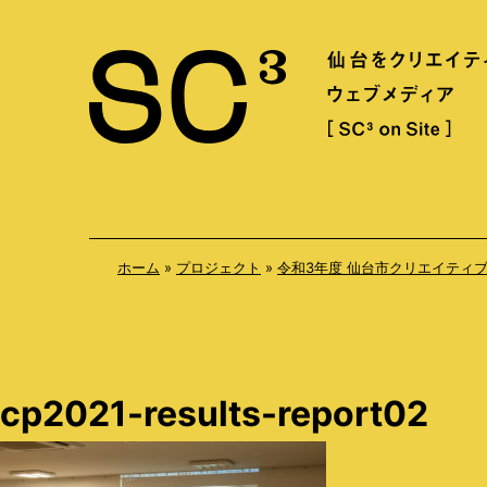
S
k
i
p
t
o
c
o
ホーム
»
プロジェクト
»
令和3年度 仙台市クリエイティ
n
t
e
n
cp2021-results-report02
t