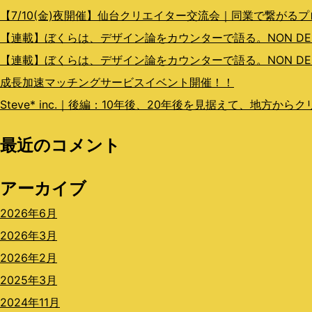
ョ
【7/10(金)夜開催】仙台クリエイター交流会｜同業で繋がる
ン
【連載】ぼくらは、デザイン論をカウンターで語る。NON DESIGN
【連載】ぼくらは、デザイン論をカウンターで語る。NON DESI
成長加速マッチングサービスイベント開催！！
Steve* inc.｜後編：10年後、20年後を見据えて、地方か
最近のコメント
アーカイブ
2026年6月
2026年3月
2026年2月
2025年3月
2024年11月