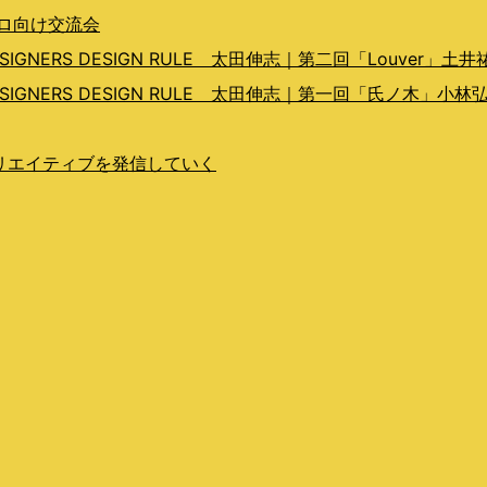
プロ向け交流会
ERS DESIGN RULE 太田伸志｜第二回「Louver」土井
GNERS DESIGN RULE 太田伸志｜第一回「氏ノ木」小林
らクリエイティブを発信していく