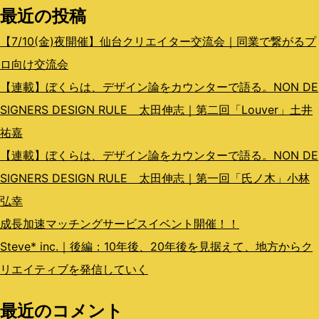
最近の投稿
ョ
ン
【7/10(金)夜開催】仙台クリエイター交流会｜同業で繋がるプ
ロ向け交流会
【連載】ぼくらは、デザイン論をカウンターで語る。NON DE
SIGNERS DESIGN RULE 太田伸志｜第二回「Louver」土井
祐嘉
【連載】ぼくらは、デザイン論をカウンターで語る。NON DE
SIGNERS DESIGN RULE 太田伸志｜第一回「氏ノ木」小林
弘幸
成長加速マッチングサービスイベント開催！！
Steve* inc.｜後編：10年後、20年後を見据えて、地方からク
リエイティブを発信していく
最近のコメント