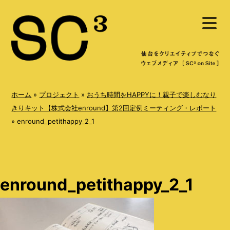
S
メ
k
ニ
ュ
i
ー
を
p
開
く
t
o
ホーム
»
プロジェクト
»
おうち時間をHAPPYに！親子で楽しむなり
c
きりキット【株式会社enround】第2回定例ミーティング・レポート
»
enround_petithappy_2_1
o
n
t
e
enround_petithappy_2_1
n
t