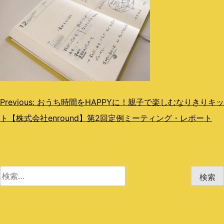
投
Previous:
おうち時間をHAPPYに！親子で楽しむなりきりキッ
ト【株式会社enround】第2回定例ミーティング・レポート
稿
ナ
ビ
検
ゲ
索:
ー
シ