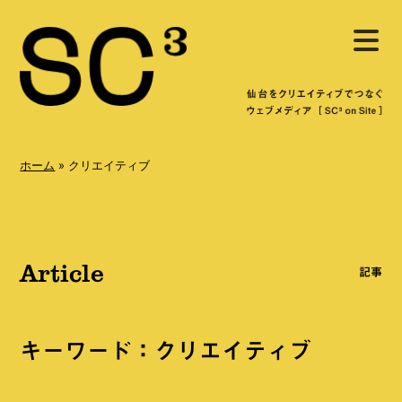
S
メ
k
ニ
ュ
i
ー
を
p
開
く
t
o
ホーム
»
クリエイティブ
c
o
n
Article
t
記事
e
n
キーワード：クリエイティブ
t