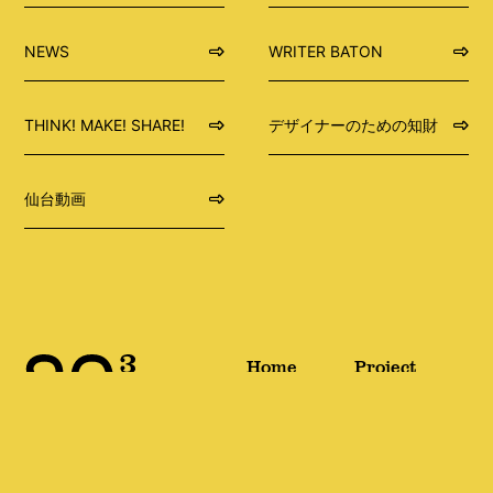
NEWS
WRITER BATON
THINK! MAKE! SHARE!
デザイナーのための知財
仙台動画
Home
Project
ホーム
プロジェクト
News
About
3
お知らせ
SC
とは
ペ