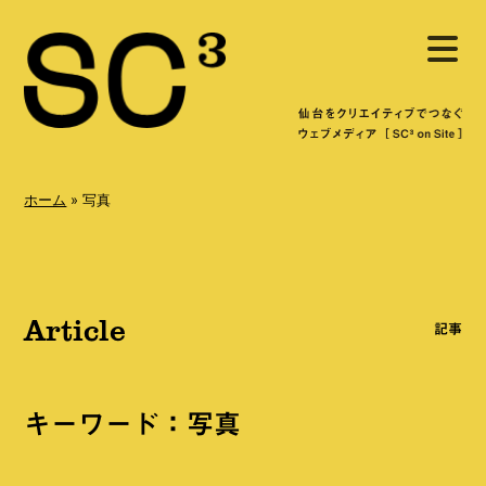
S
メ
k
ニ
ュ
i
ー
を
p
開
く
t
o
ホーム
»
写真
c
o
n
Article
t
記事
e
n
キーワード：写真
t