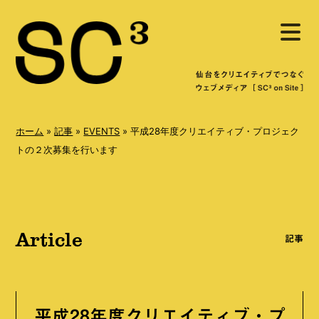
S
メ
k
ニ
ュ
i
ー
を
p
開
く
t
o
ホーム
»
記事
»
EVENTS
»
平成28年度クリエイティブ・プロジェク
c
トの２次募集を行います
o
n
t
Article
e
記事
n
t
平成28年度クリエイティブ・プ