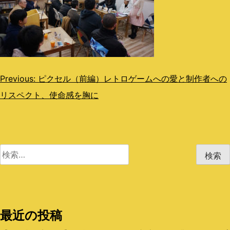
投
Previous:
ピクセル（前編）レトロゲームへの愛と制作者への
リスペクト、使命感を胸に
稿
ナ
ビ
検
ゲ
索:
ー
シ
最近の投稿
ョ