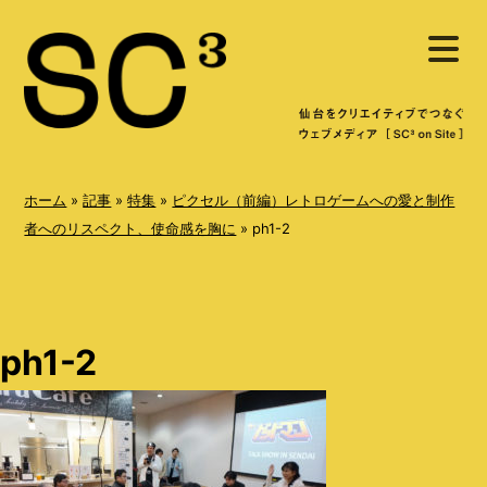
S
メ
k
ニ
ュ
i
ー
を
p
開
く
t
o
ホーム
»
記事
»
特集
»
ピクセル（前編）レトロゲームへの愛と制作
c
者へのリスペクト、使命感を胸に
»
ph1-2
o
n
t
ph1-2
e
n
t