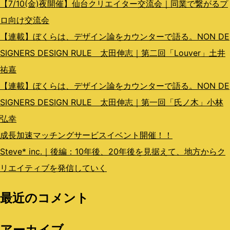
ン
【7/10(金)夜開催】仙台クリエイター交流会｜同業で繋がるプ
ロ向け交流会
【連載】ぼくらは、デザイン論をカウンターで語る。NON DE
SIGNERS DESIGN RULE 太田伸志｜第二回「Louver」土井
祐嘉
【連載】ぼくらは、デザイン論をカウンターで語る。NON DE
SIGNERS DESIGN RULE 太田伸志｜第一回「氏ノ木」小林
弘幸
成長加速マッチングサービスイベント開催！！
Steve* inc.｜後編：10年後、20年後を見据えて、地方からク
リエイティブを発信していく
最近のコメント
アーカイブ