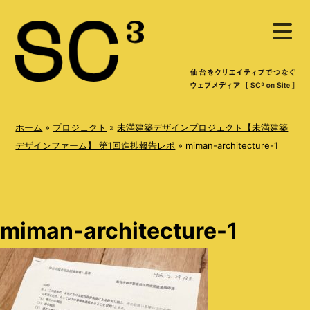
S
メ
k
ニ
ュ
i
ー
を
p
開
く
t
o
ホーム
»
プロジェクト
»
未満建築デザインプロジェクト【未満建築
c
デザインファーム】 第1回進捗報告レポ
»
miman-architecture-1
o
n
t
miman-architecture-1
e
n
t