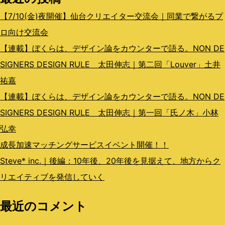
ン
【7/10(金)夜開催】仙台クリエイター交流会｜同業で繋がるプ
ロ向け交流会
【連載】ぼくらは、デザイン論をカウンターで語る。NON DE
SIGNERS DESIGN RULE 太田伸志｜第二回「Louver」土井
祐嘉
【連載】ぼくらは、デザイン論をカウンターで語る。NON DE
SIGNERS DESIGN RULE 太田伸志｜第一回「氏ノ木」小林
弘幸
成長加速マッチングサービスイベント開催！！
Steve* inc.｜後編：10年後、20年後を見据えて、地方からク
リエイティブを発信していく
最近のコメント