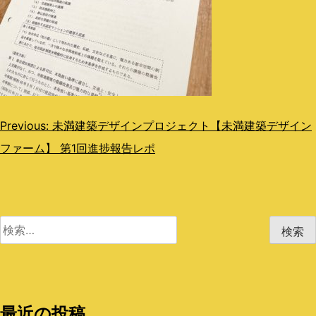
投
Previous:
未満建築デザインプロジェクト【未満建築デザイン
ファーム】 第1回進捗報告レポ
稿
ナ
ビ
検
ゲ
索:
ー
シ
最近の投稿
ョ