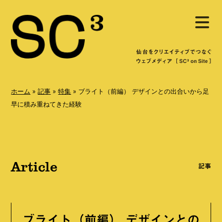
S
メ
k
ニ
ュ
i
ー
を
p
開
く
t
o
ホーム
»
記事
»
特集
»
ブライト（前編） デザインとの出合いから足
c
早に積み重ねてきた経験
o
n
t
Article
e
記事
n
t
ブライト（前編） デザインとの