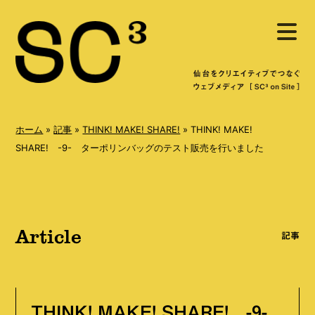
S
メ
k
ニ
ュ
i
ー
を
p
開
く
t
o
ホーム
»
記事
»
THINK! MAKE! SHARE!
»
THINK! MAKE!
c
SHARE! -9- ターポリンバッグのテスト販売を行いました
o
n
t
Article
e
記事
n
t
THINK! MAKE! SHARE! -9-