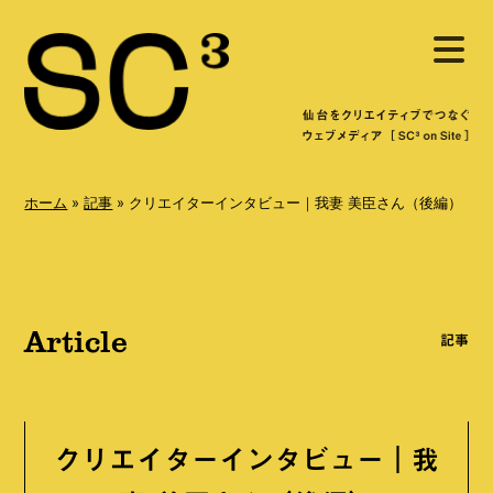
S
メ
k
ニ
ュ
i
ー
を
p
開
く
t
o
ホーム
»
記事
»
クリエイターインタビュー｜我妻 美臣さん（後編）
c
o
n
Article
t
記事
e
n
t
クリエイターインタビュー｜我