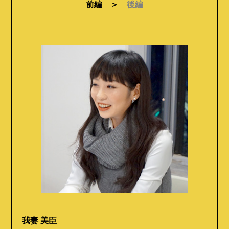
前編
＞
後編
我妻 美臣